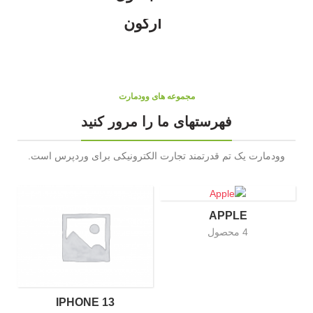
صندلی
صنعت چاپ، صفحه‌آرایی و
گرافیک گفته می‌شود. طراح
طراحی
ارگون
گرافیک از این متن به عنوان
برای پر کردن صفحه و ارایه
عنصری از ترکیب
اولیه شکل ظاهری و کلی
طرح سفارش گرفته شده
مجموعه های وودمارت
فهرستهای ما را مرور کنید
وودمارت یک تم قدرتمند تجارت الکترونیکی برای وردپرس است.
APPLE
4 محصول
IPHONE 13